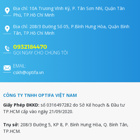
Địa chỉ: 10A Trương Vĩnh Ký, P. Tân Sơn Nhì, Quận Tân
Phú, TP.Hồ Chí Minh
Địa chỉ: 208/3 Đường Số 05, P.Bình Hưng Hòa, Quận Bình
Tân, TP.Hồ Chí Minh
0932184470
GỌI NGAY CHO CHÚNG TÔI
EMAIL:
cskh@optifa.vn
CÔNG TY TNHH OPTIFA VIỆT NAM
Giấy Phép ĐKKD:
số 0316497282 do Sở Kế hoạch & Đầu tư
TP.HCM cấp vào ngày 21/09/2020.
Trụ sở:
208/3 Đường 5, KP 8, P. Bình Hưng Hòa, Q. Bình Tân,
TP.HCM.