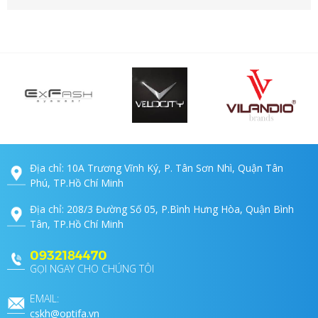
Địa chỉ: 10A Trương Vĩnh Ký, P. Tân Sơn Nhì, Quận Tân
Phú, TP.Hồ Chí Minh
Địa chỉ: 208/3 Đường Số 05, P.Bình Hưng Hòa, Quận Bình
Tân, TP.Hồ Chí Minh
0932184470
GỌI NGAY CHO CHÚNG TÔI
EMAIL:
cskh@optifa.vn