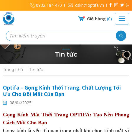
0932 184 470
cskh@optifa.vn
Giỏ hàng
0
Tin tức
Trang chủ
Tin tức
Optifa – Gọng Kính Thời Trang, Chất Lượng Tối
Ưu Cho Đôi Mắt Của Bạn
08/04/2025
Gọng Kính Mắt Thời Trang OPTIFA: Tạo Nên Phong
Cách Mới Cho Bạn
Gọng kính là yếu tố quan trọng nhất khi chọn kính mắt vì