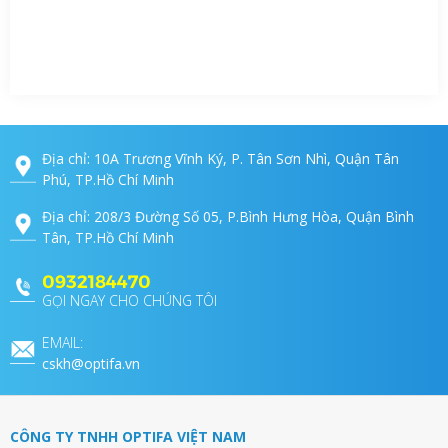
Địa chỉ: 10A Trương Vĩnh Ký, P. Tân Sơn Nhì, Quận Tân
Phú, TP.Hồ Chí Minh
Địa chỉ: 208/3 Đường Số 05, P.Bình Hưng Hòa, Quận Bình
Tân, TP.Hồ Chí Minh
0932184470
GỌI NGAY CHO CHÚNG TÔI
EMAIL:
cskh@optifa.vn
CÔNG TY TNHH OPTIFA VIỆT NAM