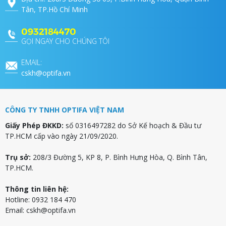
Tân, TP.Hồ Chí Minh
0932184470
GỌI NGAY CHO CHÚNG TÔI
EMAIL:
cskh@optifa.vn
CÔNG TY TNHH OPTIFA VIỆT NAM
Giấy Phép ĐKKD:
số 0316497282 do Sở Kế hoạch & Đầu tư
TP.HCM cấp vào ngày 21/09/2020.
Trụ sở:
208/3 Đường 5, KP 8, P. Bình Hưng Hòa, Q. Bình Tân,
TP.HCM.
Thông tin liên hệ:
Hotline: 0932 184 470
Email:
cskh@optifa.vn