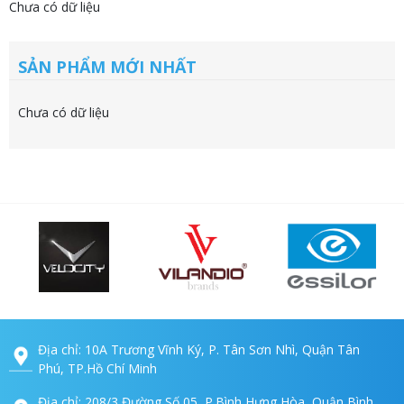
Chưa có dữ liệu
SẢN PHẨM MỚI NHẤT
Chưa có dữ liệu
Địa chỉ: 10A Trương Vĩnh Ký, P. Tân Sơn Nhì, Quận Tân
Phú, TP.Hồ Chí Minh
Địa chỉ: 208/3 Đường Số 05, P.Bình Hưng Hòa, Quận Bình