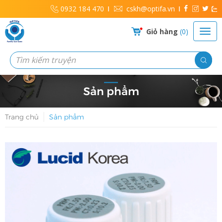
0932 184 470
cskh@optifa.vn
Giỏ hàng
0
Sản phẩm
Trang chủ
Sản phẩm