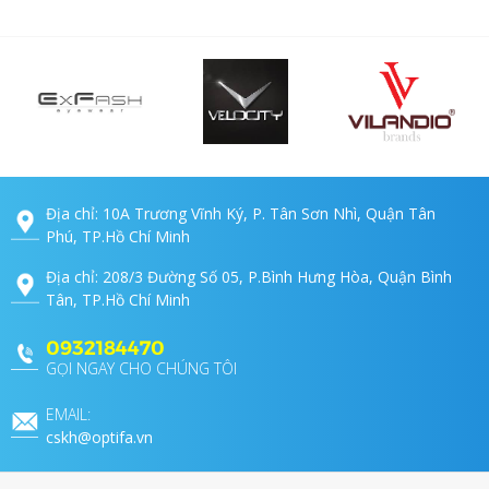
Địa chỉ: 10A Trương Vĩnh Ký, P. Tân Sơn Nhì, Quận Tân
Phú, TP.Hồ Chí Minh
Địa chỉ: 208/3 Đường Số 05, P.Bình Hưng Hòa, Quận Bình
Tân, TP.Hồ Chí Minh
0932184470
GỌI NGAY CHO CHÚNG TÔI
EMAIL:
cskh@optifa.vn