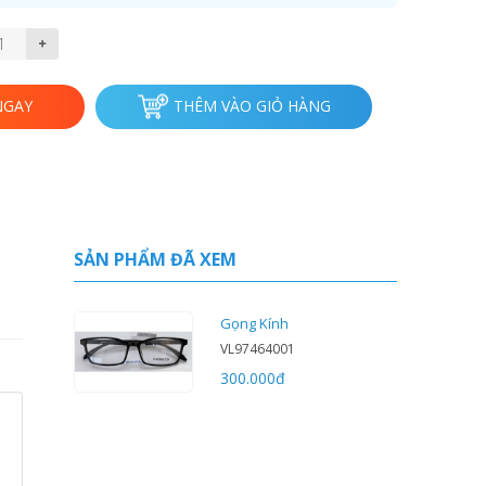
NGAY
THÊM VÀO GIỎ HÀNG
SẢN PHẨM ĐÃ XEM
Gọng Kính
VL97464001
300.000
đ