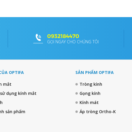
0932184470
GỌI NGAY CHO CHÚNG TÔI
CỦA OPTIFA
SẢN PHẨM OPTIFA
nh mắt
Tròng kính
 sử dụng kính mắt
Gọng kính
nh
Kính mát
nh sản phẩm
Áp tròng Ortho-K