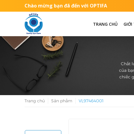
Chào mừng bạn đã đến với OPTIFA
TRANG CHỦ
GIỚI
Chất l
của bạn
chiếc g
Trang chủ
Sản phẩm
VL97464001