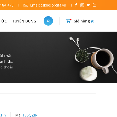
 184 470
Email:
cskh@optifa.vn
 TỨC
TUYỂN DỤNG
Giỏ hàng
0
đôi mắt
cạnh đó,
c thoải
CITY
Mã:
185QZIRI