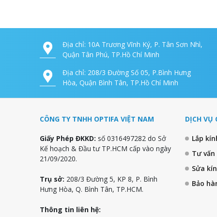
Địa chỉ: 10A Trương Vĩnh Ký, P. Tân Sơn Nhì,
Quận Tân Phú, TP.Hồ Chí Minh
Địa chỉ: 208/3 Đường Số 05, P.Bình Hưng
Hòa, Quận Bình Tân, TP.Hồ Chí Minh
CÔNG TY TNHH OPTIFA VIỆT NAM
DỊCH VỤ 
Giấy Phép ĐKKD:
số 0316497282 do Sở
Lắp kí
Kế hoạch & Đầu tư TP.HCM cấp vào ngày
Tư vấn
21/09/2020.
Sửa kí
Trụ sở:
208/3 Đường 5, KP 8, P. Bình
Bảo hà
Hưng Hòa, Q. Bình Tân, TP.HCM.
Thông tin liên hệ: