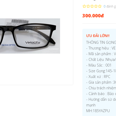
0
đánh g
300.000đ
ƯU ĐÃI LỚN!!
THÔNG TIN GỌNG
- Thương hiệu : V
- Mã sản phẩm : 
- Chất Liệu :Nhự
- Màu Sắc : 001
- Size Gọng:145-
- Xuất xứ : RPC
- Gía sản phẩm :
- Chịu trách nhi
- Cảnh báo : Bảo 
- Hướng dẫn sừ d
mạnh
MH:185YAZPU