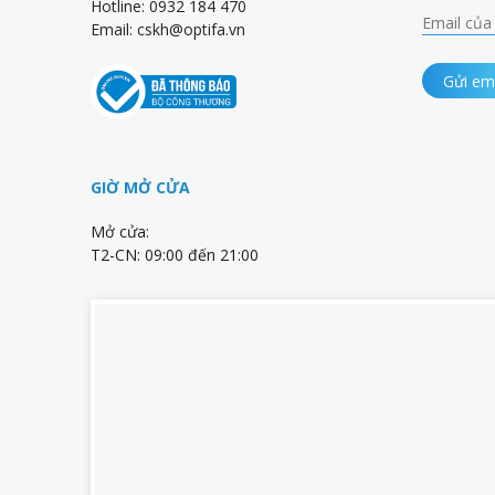
Hotline: 0932 184 470
Email:
cskh@optifa.vn
Gửi em
GIỜ MỞ CỬA
Mở cửa:
T2-CN: 09:00 đến 21:00