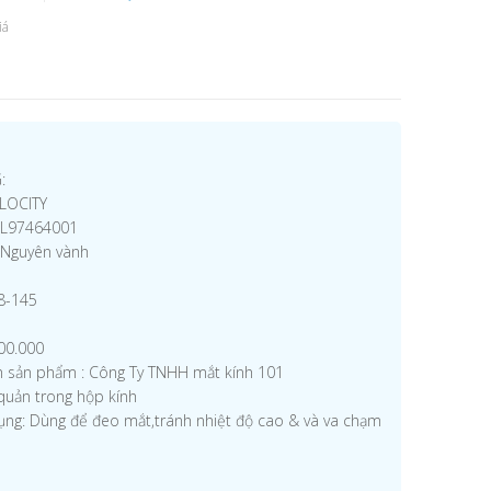
iá
:
ELOCITY
VL97464001
a/Nguyên vành
18-145
300.000
ệm sản phẩm : Công Ty TNHH mắt kính 101
quản trong hộp kính
ụng: Dùng để đeo mắt,tránh nhiệt độ cao & và va chạm