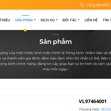
Tổng đài:
0932
 THIỆU
SẢN PHẨM
DỊCH VỤ
ĐỐI TÁC
LIÊN HỆ
TIN
Sản phẩm
ượng của một chiếc kính mắt chính là Tròng kính, nhằm bảo vệ 
 và thành viên gia đình, đảm bảo tầm nhìn tốt nhất có thể. Bên 
ọng kính chính hãng ,đáng tin cậy giúp bạn tự tin hơn và cảm giá
mái mỗi ngày !
VL97464001
Thương hiệu:
VELO