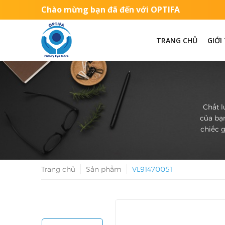
Chào mừng bạn đã đến với OPTIFA
TRANG CHỦ
GIỚI
Chất l
của bạn
chiếc g
Trang chủ
Sản phẩm
VL91470051