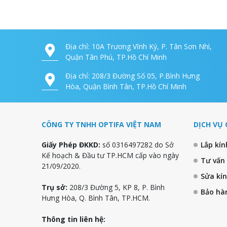
Địa chỉ: 10A Trương Vĩnh Ký, P. Tân Sơn Nhì,
Quận Tân Phú, TP.Hồ Chí Minh
Địa chỉ: 208/3 Đường Số 05, P.Bình Hưng
Hòa, Quận Bình Tân, TP.Hồ Chí Minh
CÔNG TY TNHH OPTIFA VIỆT NAM
DỊCH VỤ 
Giấy Phép ĐKKD:
số 0316497282 do Sở
Lắp kí
Kế hoạch & Đầu tư TP.HCM cấp vào ngày
Tư vấn
21/09/2020.
Sửa kí
Trụ sở:
208/3 Đường 5, KP 8, P. Bình
Bảo hà
Hưng Hòa, Q. Bình Tân, TP.HCM.
Thông tin liên hệ: