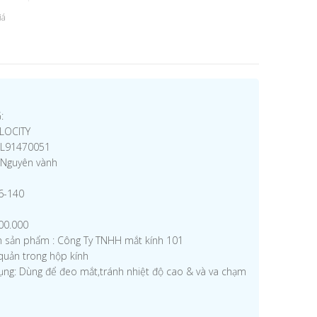
iá
:
ELOCITY
VL91470051
a/Nguyên vành
16-140
300.000
ệm sản phẩm : Công Ty TNHH mắt kính 101
quản trong hộp kính
ụng: Dùng để đeo mắt,tránh nhiệt độ cao & và va chạm