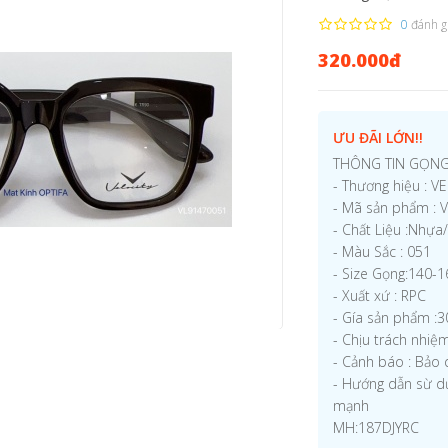
0
đánh g
320.000đ
ƯU ĐÃI LỚN!!
THÔNG TIN GỌNG
- Thương hiệu : V
- Mã sản phẩm : 
- Chất Liệu :Nhự
- Màu Sắc : 051
- Size Gọng:140-
- Xuất xứ : RPC
- Gía sản phẩm :
- Chịu trách nhi
- Cảnh báo : Bảo 
- Hướng dẫn sừ d
mạnh
MH:187DJYRC