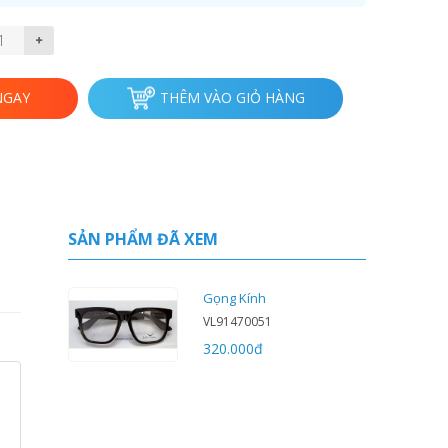
NGAY
THÊM VÀO GIỎ HÀNG
SẢN PHẨM ĐÃ XEM
Gọng Kính
VL91470051
320.000
đ