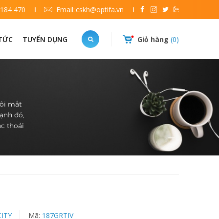
 184 470
Email:
cskh@optifa.vn
 TỨC
TUYỂN DỤNG
Giỏ hàng
0
đôi mắt
cạnh đó,
c thoải
CITY
Mã:
187GRTIV