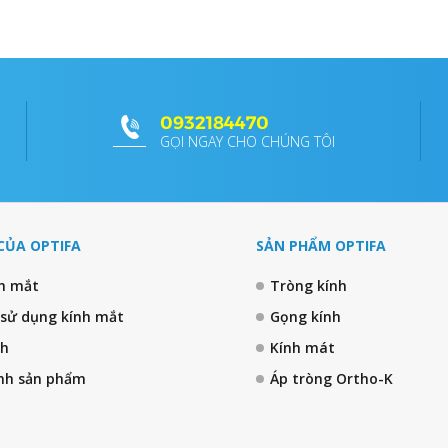
0932184470
GỌI NGAY CHO CHÚNG TÔI
CỦA OPTIFA
SẢN PHẨM OPTIFA
nh mắt
Tròng kính
 sử dụng kính mắt
Gọng kính
nh
Kính mát
nh sản phẩm
Áp tròng Ortho-K