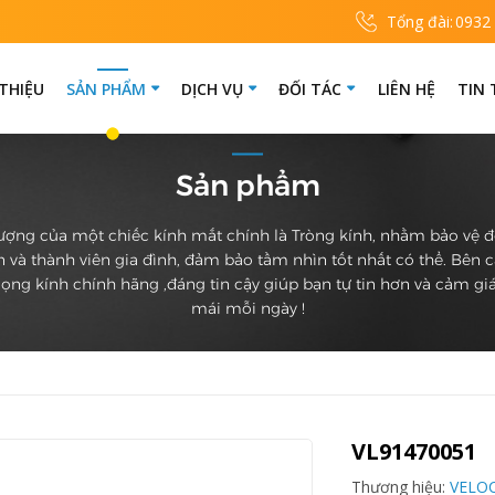
Tổng đài:
0932
 THIỆU
SẢN PHẨM
DỊCH VỤ
ĐỐI TÁC
LIÊN HỆ
TIN
Sản phẩm
ượng của một chiếc kính mắt chính là Tròng kính, nhằm bảo vệ 
 và thành viên gia đình, đảm bảo tầm nhìn tốt nhất có thể. Bên 
ọng kính chính hãng ,đáng tin cậy giúp bạn tự tin hơn và cảm giá
mái mỗi ngày !
VL91470051
Thương hiệu:
VELO