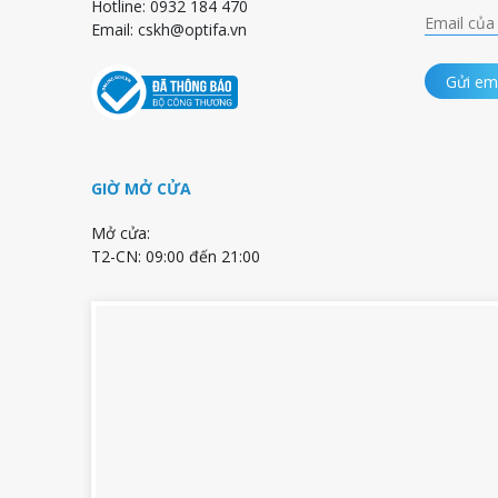
Hotline: 0932 184 470
Email:
cskh@optifa.vn
Gửi em
GIỜ MỞ CỬA
Mở cửa:
T2-CN: 09:00 đến 21:00