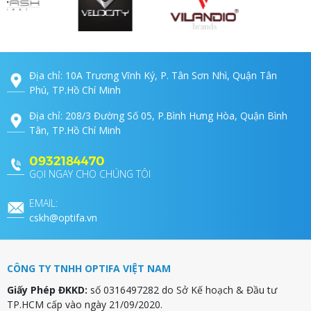
Địa chỉ: 10A Trương Vĩnh Ký, P. Tân Sơn Nhì, Quận Tân
Phú, TP.Hồ Chí Minh
Địa chỉ: 208/3 Đường Số 05, P.Bình Hưng Hòa, Quận Bình
Tân, TP.Hồ Chí Minh
0932184470
GỌI NGAY CHO CHÚNG TÔI
EMAIL:
cskh@optifa.vn
CÔNG TY TNHH OPTIFA VIỆT NAM
Giấy Phép ĐKKD:
số 0316497282 do Sở Kế hoạch & Đầu tư
TP.HCM cấp vào ngày 21/09/2020.