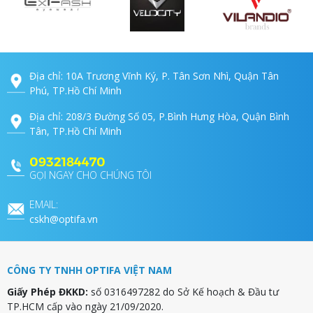
Địa chỉ: 10A Trương Vĩnh Ký, P. Tân Sơn Nhì, Quận Tân
Phú, TP.Hồ Chí Minh
Địa chỉ: 208/3 Đường Số 05, P.Bình Hưng Hòa, Quận Bình
Tân, TP.Hồ Chí Minh
0932184470
GỌI NGAY CHO CHÚNG TÔI
EMAIL:
cskh@optifa.vn
CÔNG TY TNHH OPTIFA VIỆT NAM
Giấy Phép ĐKKD:
số 0316497282 do Sở Kế hoạch & Đầu tư
TP.HCM cấp vào ngày 21/09/2020.