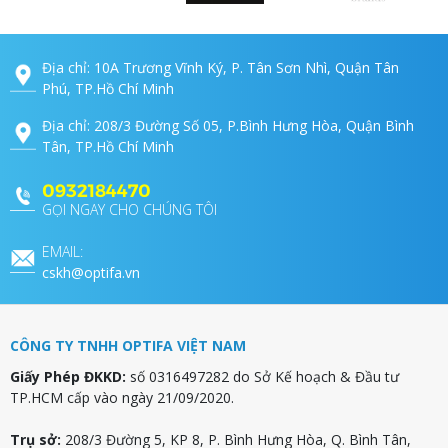
Địa chỉ: 10A Trương Vĩnh Ký, P. Tân Sơn Nhì, Quận Tân
Phú, TP.Hồ Chí Minh
Địa chỉ: 208/3 Đường Số 05, P.Bình Hưng Hòa, Quận Bình
Tân, TP.Hồ Chí Minh
0932184470
GỌI NGAY CHO CHÚNG TÔI
EMAIL:
cskh@optifa.vn
CÔNG TY TNHH OPTIFA VIỆT NAM
Giấy Phép ĐKKD:
số 0316497282 do Sở Kế hoạch & Đầu tư
TP.HCM cấp vào ngày 21/09/2020.
Trụ sở:
208/3 Đường 5, KP 8, P. Bình Hưng Hòa, Q. Bình Tân,