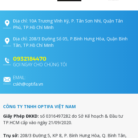
Địa chỉ: 10A Trương Vĩnh Ký, P. Tân Sơn Nhì, Quận Tân
Phú, TP.Hồ Chí Minh
Địa chỉ: 208/3 Đường Số 05, P.Bình Hưng Hòa, Quận Bình
Tân, TP.Hồ Chí Minh
0932184470
GỌI NGAY CHO CHÚNG TÔI
EMAIL:
cskh@optifa.vn
CÔNG TY TNHH OPTIFA VIỆT NAM
Giấy Phép ĐKKD:
số 0316497282 do Sở Kế hoạch & Đầu tư
TP.HCM cấp vào ngày 21/09/2020.
Trụ sở:
208/3 Đường 5, KP 8, P. Bình Hưng Hòa, Q. Bình Tân,