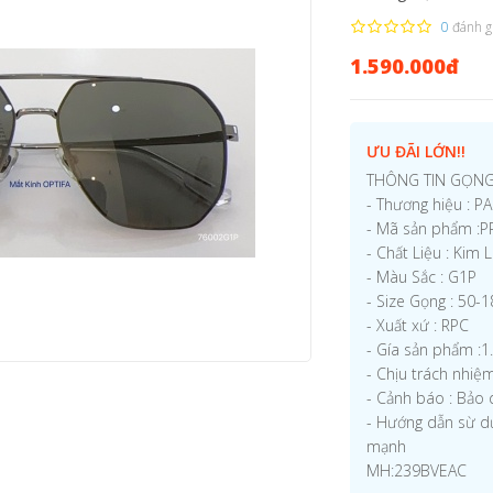
0
đánh g
1.590.000đ
ƯU ĐÃI LỚN!!
THÔNG TIN GỌNG
- Thương hiệu : P
- Mã sản phẩm :
- Chất Liệu : Kim 
- Màu Sắc : G1P
- Size Gọng : 50-
- Xuất xứ : RPC
- Gía sản phẩm :
- Chịu trách nhi
- Cảnh báo : Bảo 
- Hướng dẫn sừ d
mạnh
MH:239BVEAC