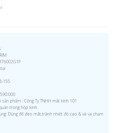
iá
:
ARIM
PR76002G1P
Loại
18-155
1.590.000
ệm sản phẩm : Công Ty TNHH mắt kính 101
quản trong hộp kính
ụng: Dùng để đeo mắt,tránh nhiệt độ cao & và va chạm