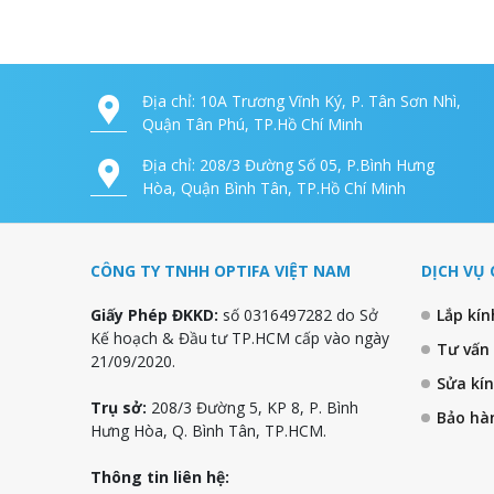
Địa chỉ: 10A Trương Vĩnh Ký, P. Tân Sơn Nhì,
Quận Tân Phú, TP.Hồ Chí Minh
Địa chỉ: 208/3 Đường Số 05, P.Bình Hưng
Hòa, Quận Bình Tân, TP.Hồ Chí Minh
CÔNG TY TNHH OPTIFA VIỆT NAM
DỊCH VỤ 
Giấy Phép ĐKKD:
số 0316497282 do Sở
Lắp kí
Kế hoạch & Đầu tư TP.HCM cấp vào ngày
Tư vấn
21/09/2020.
Sửa kí
Trụ sở:
208/3 Đường 5, KP 8, P. Bình
Bảo hà
Hưng Hòa, Q. Bình Tân, TP.HCM.
Thông tin liên hệ: