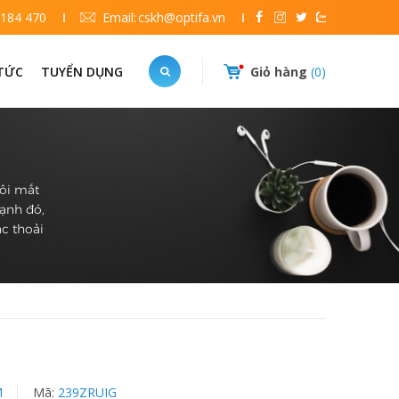
 184 470
Email:
cskh@optifa.vn
 TỨC
TUYỂN DỤNG
Giỏ hàng
0
đôi mắt
cạnh đó,
c thoải
M
Mã:
239ZRUIG