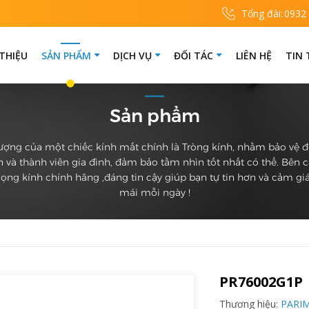
Tổng đài:
0932
 THIỆU
SẢN PHẨM
DỊCH VỤ
ĐỐI TÁC
LIÊN HỆ
TIN
Sản phẩm
ượng của một chiếc kính mắt chính là Tròng kính, nhằm bảo vệ 
 và thành viên gia đình, đảm bảo tầm nhìn tốt nhất có thể. Bên 
ọng kính chính hãng ,đáng tin cậy giúp bạn tự tin hơn và cảm giá
mái mỗi ngày !
PR76002G1P
Thương hiệu:
PARI