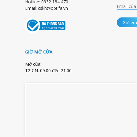
Hotline: 0932 184 470
Email:
cskh@optifa.vn
Gửi em
GIỜ MỞ CỬA
Mở cửa:
T2-CN: 09:00 đến 21:00