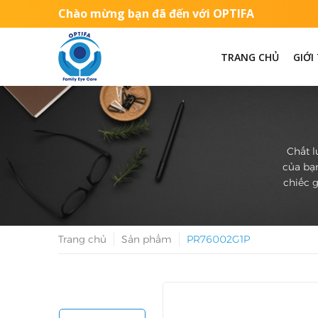
Chào mừng bạn đã đến với OPTIFA
TRANG CHỦ
GIỚI
Chất l
của bạn
chiếc g
Trang chủ
Sản phẩm
PR76002G1P