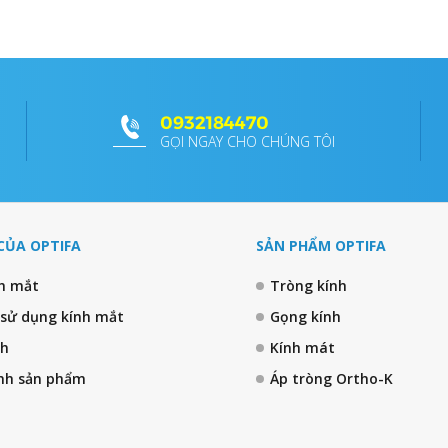
0932184470
GỌI NGAY CHO CHÚNG TÔI
CỦA OPTIFA
SẢN PHẨM OPTIFA
nh mắt
Tròng kính
 sử dụng kính mắt
Gọng kính
nh
Kính mát
nh sản phẩm
Áp tròng Ortho-K