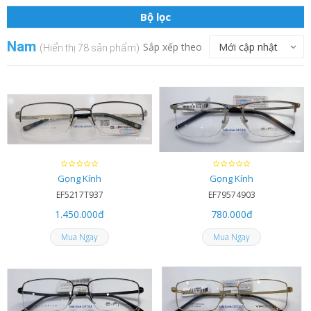
Bộ lọc
Nam
Sắp xếp theo
(Hiển thị 78 sản phẩm)
Gọng Kính
Gọng Kính
EF5217T937
EF79574903
1.450.000
đ
780.000
đ
Mua Ngay
Mua Ngay