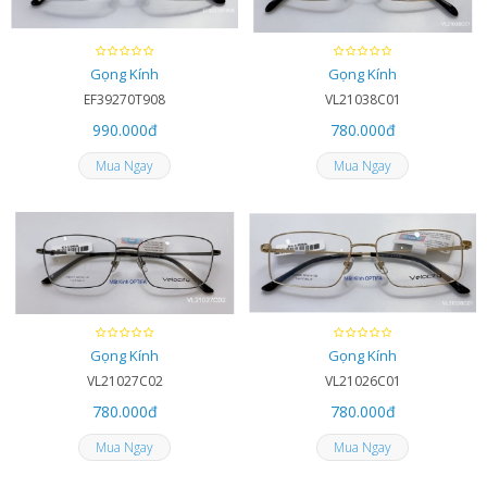
Gọng Kính
Gọng Kính
EF39270T908
VL21038C01
990.000
đ
780.000
đ
Mua Ngay
Mua Ngay
Gọng Kính
Gọng Kính
VL21027C02
VL21026C01
780.000
đ
780.000
đ
Mua Ngay
Mua Ngay