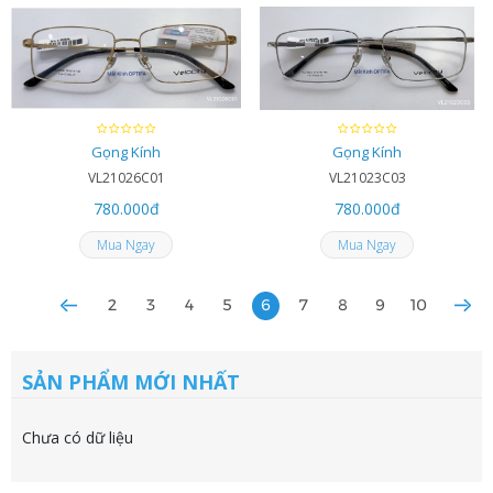
Gọng Kính
Gọng Kính
VL21026C01
VL21023C03
780.000
đ
780.000
đ
Mua Ngay
Mua Ngay
2
3
4
5
6
7
8
9
10
SẢN PHẨM MỚI NHẤT
Chưa có dữ liệu