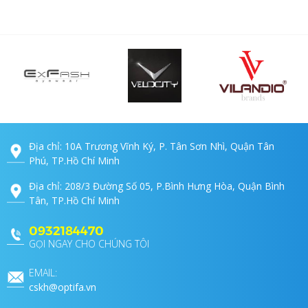
Địa chỉ: 10A Trương Vĩnh Ký, P. Tân Sơn Nhì, Quận Tân
Phú, TP.Hồ Chí Minh
Địa chỉ: 208/3 Đường Số 05, P.Bình Hưng Hòa, Quận Bình
Tân, TP.Hồ Chí Minh
0932184470
GỌI NGAY CHO CHÚNG TÔI
EMAIL:
cskh@optifa.vn