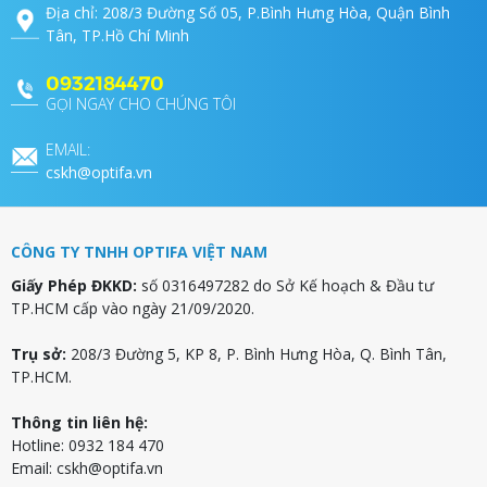
Địa chỉ: 208/3 Đường Số 05, P.Bình Hưng Hòa, Quận Bình
Tân, TP.Hồ Chí Minh
0932184470
GỌI NGAY CHO CHÚNG TÔI
EMAIL:
cskh@optifa.vn
CÔNG TY TNHH OPTIFA VIỆT NAM
Giấy Phép ĐKKD:
số 0316497282 do Sở Kế hoạch & Đầu tư
TP.HCM cấp vào ngày 21/09/2020.
Trụ sở:
208/3 Đường 5, KP 8, P. Bình Hưng Hòa, Q. Bình Tân,
TP.HCM.
Thông tin liên hệ:
Hotline: 0932 184 470
Email:
cskh@optifa.vn