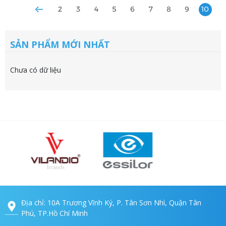
2
3
4
5
6
7
8
9
10
SẢN PHẨM MỚI NHẤT
Chưa có dữ liệu
Địa chỉ: 10A Trương Vĩnh Ký, P. Tân Sơn Nhì, Quận Tân
Phú, TP.Hồ Chí Minh