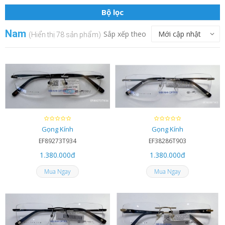
Bộ lọc
Nam
Sắp xếp theo
(Hiển thị 78 sản phẩm)
Gọng Kính
Gọng Kính
EF89273T934
EF38286T903
1.380.000
đ
1.380.000
đ
Mua Ngay
Mua Ngay