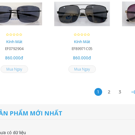
Kính Mát
Kính Mát
EF0792904
EF89971C05
860.000
đ
860.000
đ
Mua Ngay
Mua Ngay
1
2
3
ẢN PHẨM MỚI NHẤT
ưa có dữ liệu