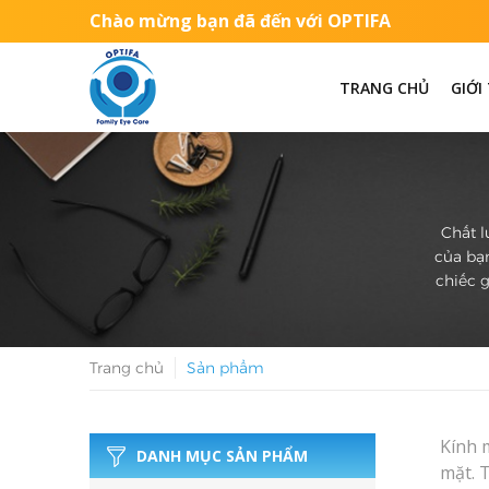
Chào mừng bạn đã đến với OPTIFA
TRANG CHỦ
GIỚI
Chất l
của bạn
chiếc g
Trang chủ
Sản phẩm
Kính 
DANH MỤC SẢN PHẨM
mặt. 