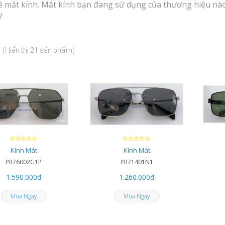
về mắt kính. Mắt kính bạn đang sử dụng của thương hiệu nào,
?
(Hiển thị 21 sản phẩm)
Kính Mát
Kính Mát
PR76002G1P
PR71401N1
1.590.000
đ
1.260.000
đ
Mua Ngay
Mua Ngay