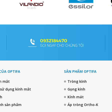
0932184470
GỌI NGAY CHO CHÚNG TÔI
CỦA OPTIFA
SẢN PHẨM OPTIFA
nh mắt
Tròng kính
 sử dụng kính mắt
Gọng kính
nh
Kính mát
nh sản phẩm
Áp tròng Ortho-K