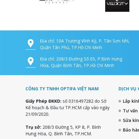
Địa chỉ: 10A Trương Vĩnh Ký, P. Tân Sơn Nhì,
Quận Tân Phú, TP.Hồ Chí Minh
Địa chỉ: 208/3 Đường Số 05, P.Bình Hưng
Hòa, Quận Bình Tân, TP.Hồ Chí Minh
CÔNG TY TNHH OPTIFA VIỆT NAM
DỊCH VỤ 
Giấy Phép ĐKKD:
số 0316497282 do Sở
Lắp kí
Kế hoạch & Đầu tư TP.HCM cấp vào ngày
Tư vấn
21/09/2020.
Sửa kí
Trụ sở:
208/3 Đường 5, KP 8, P. Bình
Bảo hà
Hưng Hòa, Q. Bình Tân, TP.HCM.