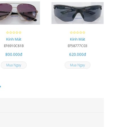
Kính Mát
Kính Mát
EF6910C81B
EF58777C03
800.000
đ
620.000
đ
Mua Ngay
Mua Ngay