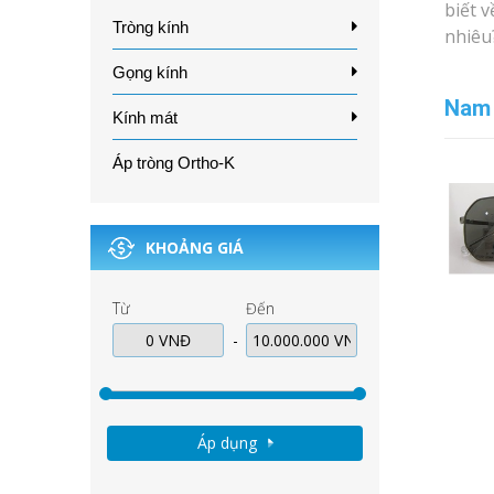
biết 
Tròng kính
nhiêu
Gọng kính
Nam
Kính mát
Áp tròng Ortho-K
KHOẢNG GIÁ
Từ
Đến
-
Áp dụng