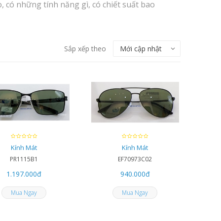
 có những tính năng gì, có chiết suất bao
Sắp xếp theo
Kính Mát
Kính Mát
PR1115B1
EF70973C02
1.197.000
đ
940.000
đ
Mua Ngay
Mua Ngay