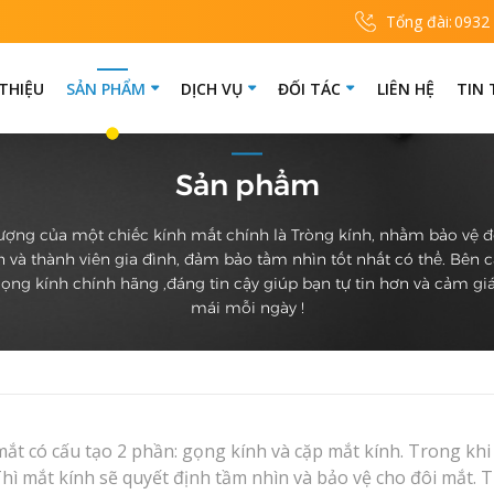
Tổng đài:
0932
 THIỆU
SẢN PHẨM
DỊCH VỤ
ĐỐI TÁC
LIÊN HỆ
TIN
Sản phẩm
ượng của một chiếc kính mắt chính là Tròng kính, nhằm bảo vệ 
 và thành viên gia đình, đảm bảo tầm nhìn tốt nhất có thể. Bên 
ọng kính chính hãng ,đáng tin cậy giúp bạn tự tin hơn và cảm giá
mái mỗi ngày !
mắt có cấu tạo 2 phần: gọng kính và cặp mắt kính. Trong kh
Thì mắt kính sẽ quyết định tầm nhìn và bảo vệ cho đôi mắt. 