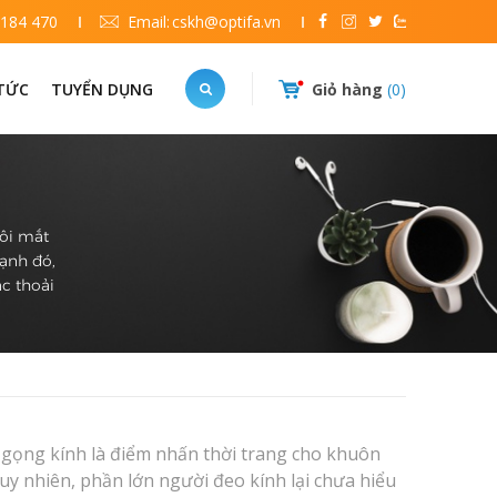
 184 470
Email:
cskh@optifa.vn
 TỨC
TUYỂN DỤNG
Giỏ hàng
0
đôi mắt
cạnh đó,
c thoải
i gọng kính là điểm nhấn thời trang cho khuôn
Tuy nhiên, phần lớn người đeo kính lại chưa hiểu