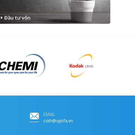
Đầu tư vốn
EMAIL:
cskh@optifa.vn