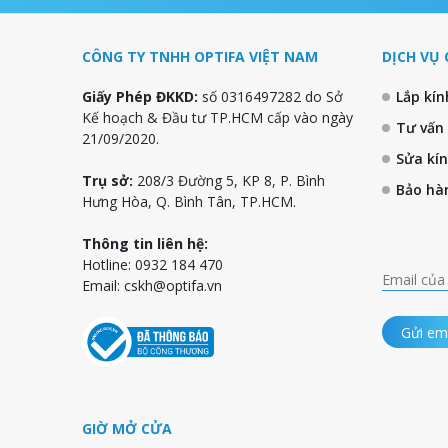
CÔNG TY TNHH OPTIFA VIỆT NAM
DỊCH VỤ 
Giấy Phép ĐKKD:
số 0316497282 do Sở
Lắp kí
Kế hoạch & Đầu tư TP.HCM cấp vào ngày
Tư vấn
21/09/2020.
Sửa kí
Trụ sở:
208/3 Đường 5, KP 8, P. Bình
Bảo hà
Hưng Hòa, Q. Bình Tân, TP.HCM.
Thông tin liên hệ:
Hotline: 0932 184 470
Email:
cskh@optifa.vn
Gửi em
GIỜ MỞ CỬA