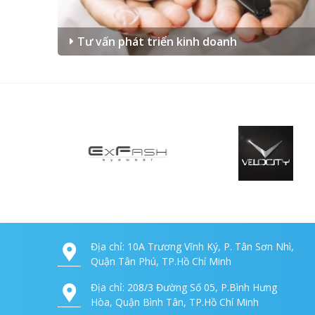
Tư vấn phát triển kinh doanh
Địa chỉ: 10A Trương Vĩnh Ký, P. Tân Sơn Nhì,
Quận Tân Phú, TP.Hồ Chí Minh
Địa chỉ: 208/3 Đường Số 05, P.Bình Hưng
Hòa, Quận Bình Tân, TP.Hồ Chí Minh