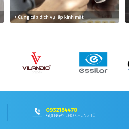
Cung cấp dịch vụ lắp kính mắt
0932184470
GỌI NGAY CHO CHÚNG TÔI