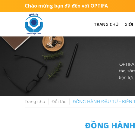
Chào mừng bạn đã đến với OPTIFA
TRANG CHỦ
GIỚI
OPTIFA 
tác, sớ
tiện lợ
Trang chủ
Đối tác
ĐỒNG HÀNH ĐẦU TƯ – KIẾN 
ĐỒNG HÀNH 