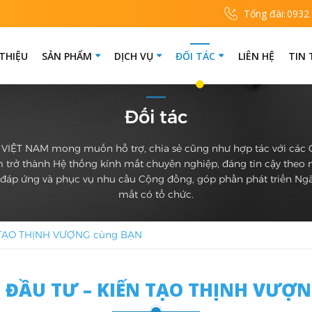
Tổng đài:
0932
 THIỆU
SẢN PHẨM
DỊCH VỤ
ĐỐI TÁC
LIÊN HỆ
TIN
Đối tác
VIỆT NAM mong muốn hỗ trợ, chia sẻ cũng như hợp tác với các
m trở thành Hệ thống kính mắt chuyên nghiệp, đáng tin cậy theo
i, đáp ứng và phục vụ nhu cầu Cộng đồng, góp phần phát triển Ng
mắt có tổ chức.
TẠO THỊNH VƯỢNG cùng BẠN
ĐẦU TƯ – KIẾN TẠO THỊNH VƯỢ