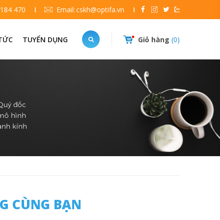
 184 470
Email:
cskh@optifa.vn
 TỨC
TUYỂN DỤNG
Giỏ hàng
0
 Quý đốc
 mô hình
ành kính
NG CÙNG BẠN