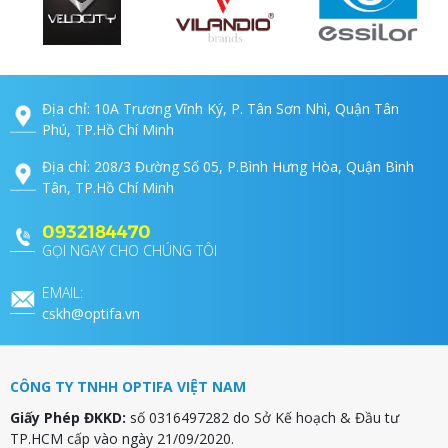
Địa chỉ: 10A Trương Vĩnh Ký, P. Tân Sơn Nhì, Quận Tân
Phú, TP.Hồ Chí Minh
Địa chỉ: 208/3 Đường Số 05, P.Bình Hưng Hòa, Quận Bình
Tân, TP.Hồ Chí Minh
0932184470
GỌI NGAY CHO CHÚNG TÔI
EMAIL:
cskh@optifa.vn
CÔNG TY TNHH OPTIFA VIỆT NAM
Giấy Phép ĐKKD:
số 0316497282 do Sở Kế hoạch & Đầu tư
TP.HCM cấp vào ngày 21/09/2020.