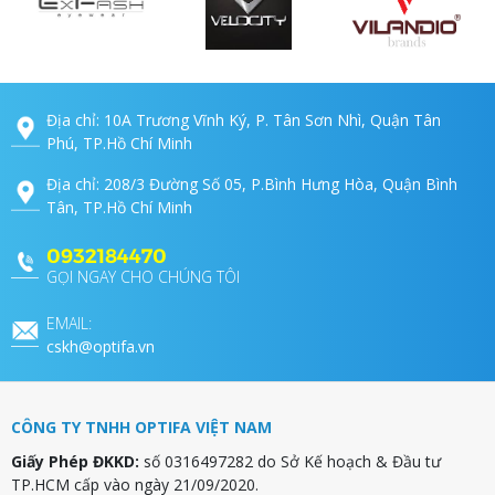
Địa chỉ: 10A Trương Vĩnh Ký, P. Tân Sơn Nhì, Quận Tân
Phú, TP.Hồ Chí Minh
Địa chỉ: 208/3 Đường Số 05, P.Bình Hưng Hòa, Quận Bình
Tân, TP.Hồ Chí Minh
0932184470
GỌI NGAY CHO CHÚNG TÔI
EMAIL:
cskh@optifa.vn
CÔNG TY TNHH OPTIFA VIỆT NAM
Giấy Phép ĐKKD:
số 0316497282 do Sở Kế hoạch & Đầu tư
TP.HCM cấp vào ngày 21/09/2020.