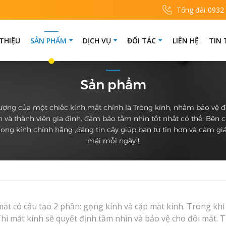
Tổng đài:
0932
 THIỆU
SẢN PHẨM
DỊCH VỤ
ĐỐI TÁC
LIÊN HỆ
TIN
Sản phẩm
ượng của một chiếc kính mắt chính là Tròng kính, nhằm bảo vệ 
 và thành viên gia đình, đảm bảo tầm nhìn tốt nhất có thể. Bên 
ọng kính chính hãng ,đáng tin cậy giúp bạn tự tin hơn và cảm giá
mái mỗi ngày !
mắt có cấu tạo 2 phần: gọng kính và cặp mắt kính. Trong kh
Thì mắt kính sẽ quyết định tầm nhìn và bảo vệ cho đôi mắt. 