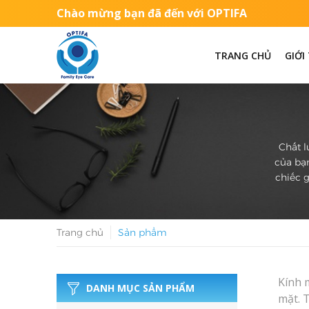
Chào mừng bạn đã đến với OPTIFA
TRANG CHỦ
GIỚI
Chất l
của bạn
chiếc g
Trang chủ
Sản phẩm
Kính 
DANH MỤC SẢN PHẨM
mặt. 