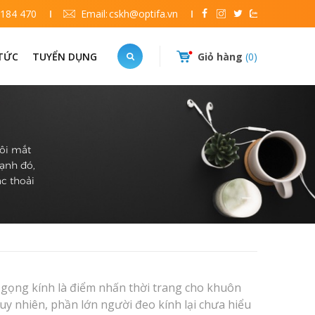
 184 470
Email:
cskh@optifa.vn
 TỨC
TUYỂN DỤNG
Giỏ hàng
0
đôi mắt
cạnh đó,
c thoải
i gọng kính là điểm nhấn thời trang cho khuôn
Tuy nhiên, phần lớn người đeo kính lại chưa hiểu