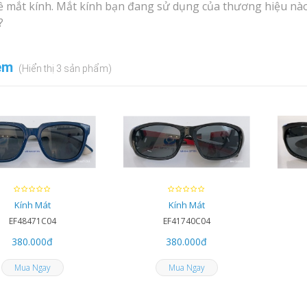
về mắt kính. Mắt kính bạn đang sử dụng của thương hiệu nào,
?
em
(Hiển thị 3 sản phẩm)
Kính Mát
Kính Mát
EF48471C04
EF41740C04
380.000
đ
380.000
đ
Mua Ngay
Mua Ngay