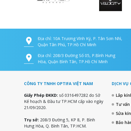
Địa chỉ: 10A Trương Vĩnh Ký, P. Tân Sơn Nhì,
Quận Tân Phú, TP.Hồ Chí Minh
Địa chỉ: 208/3 Đường Số 05, P.Bình Hưng
Hòa, Quận Bình Tân, TP.Hồ Chí Minh
CÔNG TY TNHH OPTIFA VIỆT NAM
DỊCH VỤ 
Giấy Phép ĐKKD:
số 0316497282 do Sở
Lắp kí
Kế hoạch & Đầu tư TP.HCM cấp vào ngày
Tư vấn
21/09/2020.
Sửa kí
Trụ sở:
208/3 Đường 5, KP 8, P. Bình
Bảo hà
Hưng Hòa, Q. Bình Tân, TP.HCM.