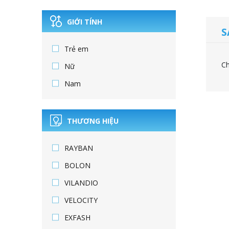
GIỚI TÍNH
S
Trẻ em
Ch
Nữ
Nam
THƯƠNG HIỆU
RAYBAN
BOLON
VILANDIO
VELOCITY
EXFASH