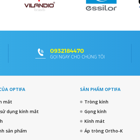
0932184470
GỌI NGAY CHO CHÚNG TÔI
CỦA OPTIFA
SẢN PHẨM OPTIFA
nh mắt
Tròng kính
 sử dụng kính mắt
Gọng kính
nh
Kính mát
nh sản phẩm
Áp tròng Ortho-K