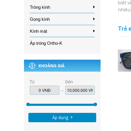
biết 
Tròng kính
nhiêu
Gọng kính
Trẻ 
Kính mát
Áp tròng Ortho-K
KHOẢNG GIÁ
Từ
Đến
-
Áp dụng