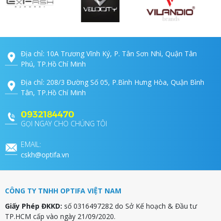
Địa chỉ: 10A Trương Vĩnh Ký, P. Tân Sơn Nhì, Quận Tân
Phú, TP.Hồ Chí Minh
Địa chỉ: 208/3 Đường Số 05, P.Bình Hưng Hòa, Quận Bình
Tân, TP.Hồ Chí Minh
0932184470
GỌI NGAY CHO CHÚNG TÔI
EMAIL:
cskh@optifa.vn
CÔNG TY TNHH OPTIFA VIỆT NAM
Giấy Phép ĐKKD:
số 0316497282 do Sở Kế hoạch & Đầu tư
TP.HCM cấp vào ngày 21/09/2020.