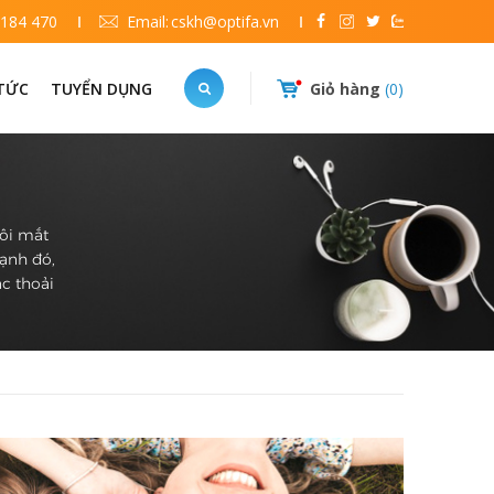
 184 470
Email:
cskh@optifa.vn
 TỨC
TUYỂN DỤNG
Giỏ hàng
0
đôi mắt
cạnh đó,
c thoải