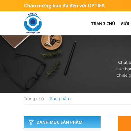
Chào mừng bạn đã đến với OPTIFA
TRANG CHỦ
GIỚI
Chất l
của bạn
chiếc g
Trang chủ
Sản phẩm
DANH MỤC SẢN PHẨM