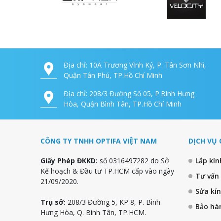
Địa chỉ: 10A Trương Vĩnh Ký, P. Tân Sơn Nhì,
Quận Tân Phú, TP.Hồ Chí Minh
Địa chỉ: 208/3 Đường Số 05, P.Bình Hưng
Hòa, Quận Bình Tân, TP.Hồ Chí Minh
CÔNG TY TNHH OPTIFA VIỆT NAM
DỊCH VỤ 
Giấy Phép ĐKKD:
số 0316497282 do Sở
Lắp kí
Kế hoạch & Đầu tư TP.HCM cấp vào ngày
Tư vấn
21/09/2020.
Sửa kí
Trụ sở:
208/3 Đường 5, KP 8, P. Bình
Bảo hà
Hưng Hòa, Q. Bình Tân, TP.HCM.