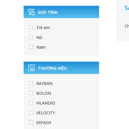
S
GIỚI TÍNH
Ch
Trẻ em
Nữ
Nam
THƯƠNG HIỆU
RAYBAN
BOLON
VILANDIO
VELOCITY
EXFASH