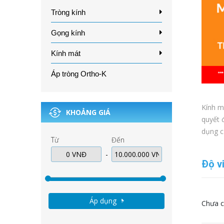
Tròng kính
Gọng kính
Kính mát
Áp tròng Ortho-K
Kính m
KHOẢNG GIÁ
quyết 
dụng c
Từ
Đến
-
Độ v
Áp dụng
Chưa c