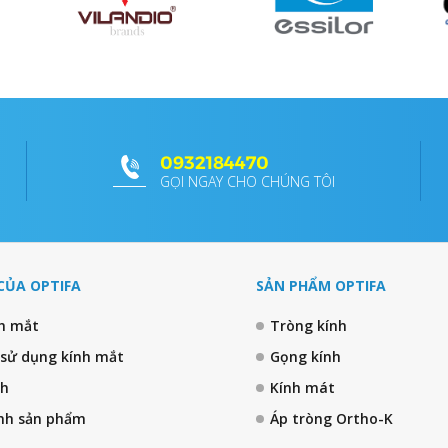
0932184470
GỌI NGAY CHO CHÚNG TÔI
CỦA OPTIFA
SẢN PHẨM OPTIFA
nh mắt
Tròng kính
 sử dụng kính mắt
Gọng kính
nh
Kính mát
nh sản phẩm
Áp tròng Ortho-K