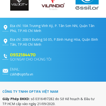
Địa chỉ: 10A Trương Vĩnh Ký, P. Tân Sơn Nhì, Quận Tân
Phú, TP.Hồ Chí Minh
Địa chỉ: 208/3 Đường Số 05, P.Bình Hưng Hòa, Quận Bình
Tân, TP.Hồ Chí Minh
0932184470
GỌI NGAY CHO CHÚNG TÔI
EMAIL:
cskh@optifa.vn
CÔNG TY TNHH OPTIFA VIỆT NAM
Giấy Phép ĐKKD:
số 0316497282 do Sở Kế hoạch & Đầu tư
TP.HCM cấp vào ngày 21/09/2020.