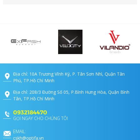
Địa chỉ: 10A Trương Vĩnh Ký, P. Tân Sơn Nhì, Quận Tân
Phú, TP.Hồ Chí Minh
Địa chỉ: 208/3 Đường Số 05, P.Bình Hưng Hòa, Quận Bình
Tân, TP.Hồ Chí Minh
0932184470
GỌI NGAY CHO CHÚNG TÔI
EMAIL:
cskh@optifa.vn