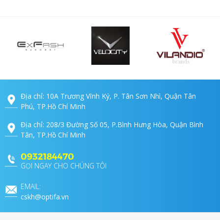
Địa chỉ: 10A Trương Vĩnh Ký, P. Tân Sơn Nhì, Quận Tân
Phú, TP.Hồ Chí Minh
Địa chỉ: 208/3 Đường Số 05, P.Bình Hưng Hòa, Quận Bình
Tân, TP.Hồ Chí Minh
0932184470
GỌI NGAY CHO CHÚNG TÔI
EMAIL:
cskh@optifa.vn