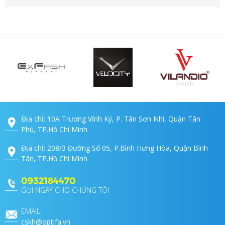
Địa chỉ: 10A Trương Vĩnh Ký, P. Tân Sơn Nhì, Quận Tân
Phú, TP.Hồ Chí Minh
Địa chỉ: 208/3 Đường Số 05, P.Bình Hưng Hòa, Quận Bình
Tân, TP.Hồ Chí Minh
0932184470
GỌI NGAY CHO CHÚNG TÔI
EMAIL:
cskh@optifa.vn